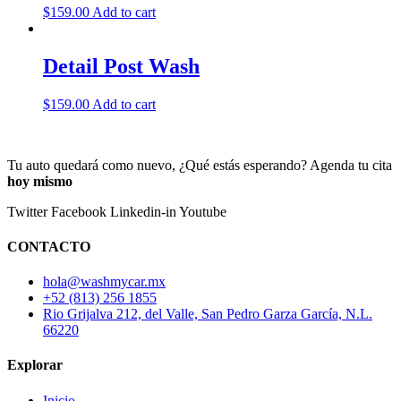
$
159.00
Add to cart
Detail Post Wash
$
159.00
Add to cart
Tu auto quedará como nuevo, ¿Qué estás esperando? Agenda tu cita
hoy mismo
Twitter
Facebook
Linkedin-in
Youtube
CONTACTO
hola@washmycar.mx
+52 (813) 256 1855
Rio Grijalva 212, del Valle, San Pedro Garza García, N.L.
66220
Explorar
Menú
Inicio