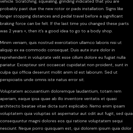
vehicle. Scratching, squealing, grinding indicated that you are
probably past due the new rotor or pads installation. Signs like
longer stopping distances and pedal travel before a significant
braking force can be felt. If the last time you changed these parts
was 2 years +, then it’s a good idea to go to a body shop.
Minim veniam, quis nostrud exercitation ullamco laboris nisi ut
aliquip ex ea commodo consequat. Duis aute irure dolor in
reprehenderit in voluptate velit esse cillum dolore eu fugiat nulla
pariatur. Excepteur sint occaecat cupidatat non proident, sunt in
culpa qui officia deserunt mollit anim id est laborum. Sed ut
perspiciatis unde omnis iste natus error sit.
Voluptatem accusantium doloremque laudantium, totam rem
aperiam, eaque ipsa quae ab illo inventore veritatis et quasi
architecto beatae vitae dicta sunt explicabo. Nemo enim ipsam
voluptatem quia voluptas sit aspernatur aut odit aut fugit, sed quia
consequuntur magni dolores eos qui ratione voluptatem sequi
nesciunt. Neque porro quisquam est, qui dolorem ipsum quia dolor